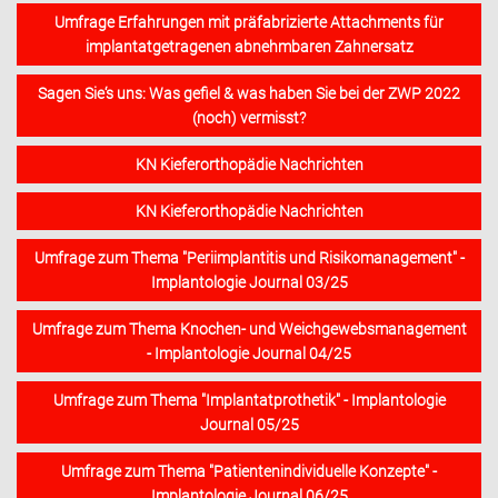
Umfrage Erfahrungen mit präfabrizierte Attachments für
implantatgetragenen abnehmbaren Zahnersatz
Sagen Sie‘s uns: Was gefiel & was haben Sie bei der ZWP 2022
(noch) vermisst?
KN Kieferorthopädie Nachrichten
KN Kieferorthopädie Nachrichten
Umfrage zum Thema "Periimplantitis und Risikomanagement" -
Implantologie Journal 03/25
Umfrage zum Thema Knochen- und Weichgewebsmanagement
- Implantologie Journal 04/25
Umfrage zum Thema "Implantatprothetik" - Implantologie
Journal 05/25
Umfrage zum Thema "Patientenindividuelle Konzepte" -
Implantologie Journal 06/25